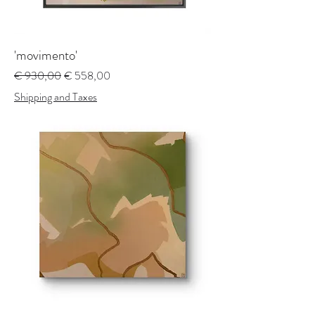
'movimento'
Preço normal
Preço promocional
€ 930,00
€ 558,00
Shipping and Taxes