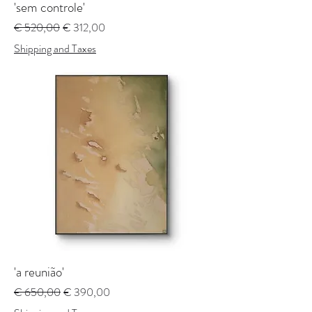
'sem controle'
Preço normal
Preço promocional
€ 520,00
€ 312,00
Shipping and Taxes
'a reunião'
Preço normal
Preço promocional
€ 650,00
€ 390,00