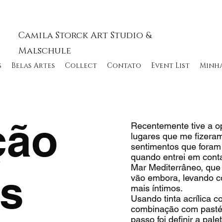
Camila Storck Art Studio &
Malschule
s
Belas Artes
Collect
Contato
Event List
Minha
ção
Recentemente tive a op
lugares que me fizeram 
sentimentos que fora
quando entrei em cont
Mar Mediterrâneo, que
s
vão embora, levando 
mais íntimos.
Usando tinta acrílica 
combinação com pastéi
passo foi definir a pal